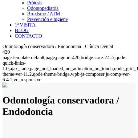
Prótesis
Odontopediatría
Bruxismo / ATM
Prevención e higiene
1ª VISITA
BLOG
CONTACTO
Odontología conservadora / Endodoncia - Clínica Dental
420
page-template-default,page,page-id-420,bridge-core-2.5.5,qode-
quick-links-
1.0,ajax_fade,page_not_loaded,,no_animation_on_touch,qode_grid_1
theme-ver-11.2,qode-theme-bridge,wpb-js-composer js-comp-ver-
6.4.1,vc_responsive
Odontología conservadora /
Endodoncia